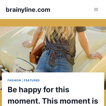
Skip
brainyline.com
to
content
FASHION
|
FEATURED
Be happy for this
moment. This moment is